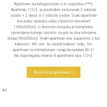
Apartmani su kategorizirani s tri zvjezdice (***).
Apartman 1/2+2 je predviđen za boravak 2 odrasle
osobe + 2 djece ili 3 odrasle osobe. Svaki apartman
ima jednu spavaću sobu s bračnim krevetom
(160x200cm). U dnevnom boravku je kompletno
opremljena kuhinja i prostor za jelo te dva odvojena
ležaja (90x200cm). Svaki apartman ima kupaonicu s tuš
kabinom i WC-om, te vlastiti balkon/ lođu. Svi
apartmani su klimatizirani i imaju besplatan Wi-Fi.
Na raspolaganju imamo 4 apartmana tipa 1/2+2.
Rezerviraj apartman
A3